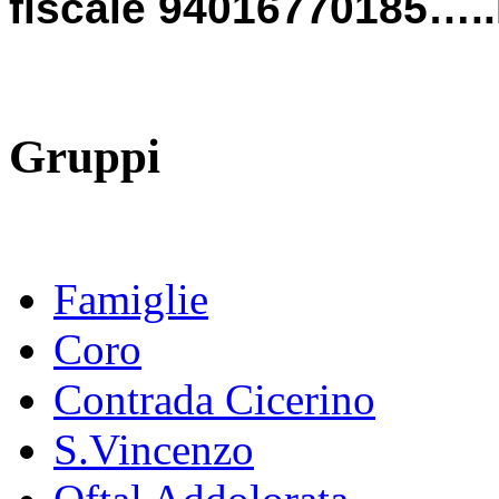
fiscale 94016770185…..P
Gruppi
Famiglie
Coro
Contrada Cicerino
S.Vincenzo